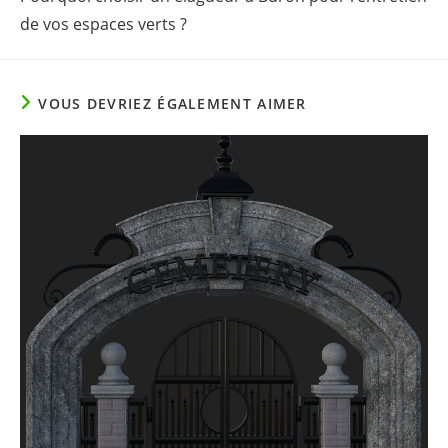
articles
de vos espaces verts ?
VOUS DEVRIEZ ÉGALEMENT AIMER